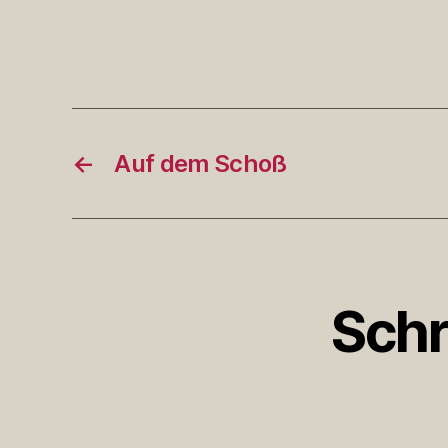
←
Auf dem Schoß
Schr