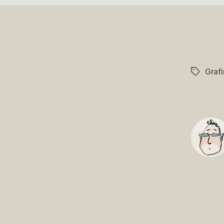
Graf
Schlagwö