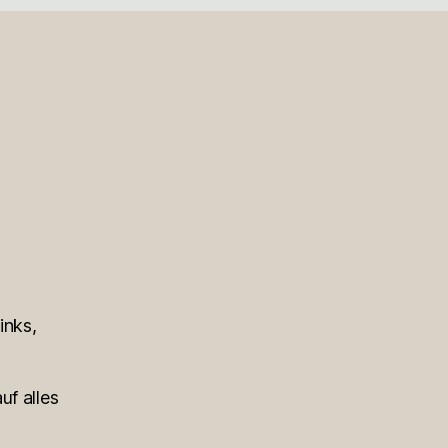
2
inks,
uf alles