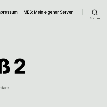
mpressum
MES: Mein eigener Server
Suchen
ß 2
zu
ntare
Auf
dem
Schoß