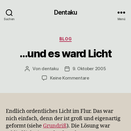
Dentaku
Suchen
Menü
Kategorien
BLOG
…und es ward Licht
Von
dentaku
9. Oktober 2005
Beitragsautor
Veröffentlichungsdatum
zu
Keine Kommentare
…
und
es
ward
Licht
Endlich ordentliches Licht im Flur. Das war
nich einfach, denn der ist groß und eigenartig
geformt (siehe
Grundriß
). Die Lösung war