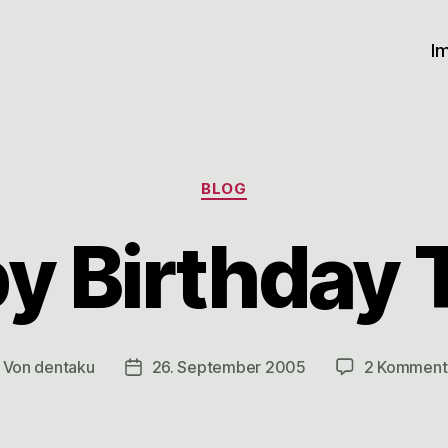
I
Kategorien
BLOG
y Birthday 
Von
dentaku
26. September 2005
2 Komment
itragsautor
Veröffentlichungsdatum