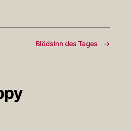
Blödsinn des Tages
→
ppy