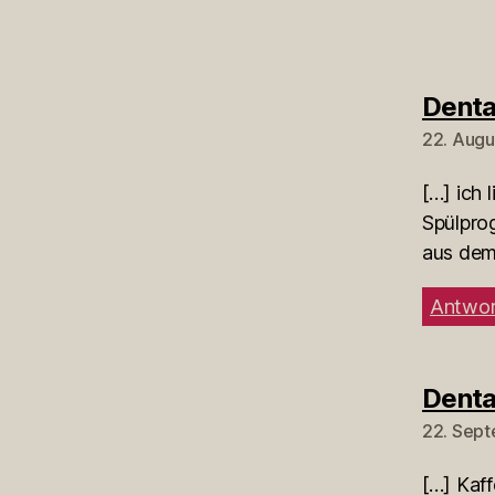
Denta
22. Augu
[…] ich 
Spülpro
aus dem
Antwor
Denta
22. Sept
[…] Kaff