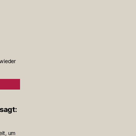
wieder
sagt:
eit, um