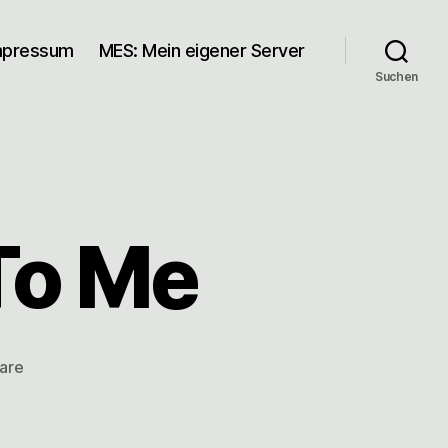
mpressum
MES: Mein eigener Server
Suchen
To Me
zu
are
Happy
Birthday
To