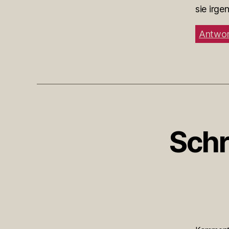
sie irg
Antwor
Schr