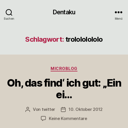
Dentaku
Suchen
Menü
Schlagwort:
trolololololo
Kategorien
MICROBLOG
Oh, das find‘ ich gut: „Ein
ei…
Von
twitter
10. Oktober 2012
Beitragsautor
Veröffentlichungsdatum
zu
Keine Kommentare
Oh,