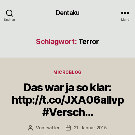
Dentaku
Suchen
Menü
Schlagwort:
Terror
Kategorien
MICROBLOG
Das war ja so klar:
http://t.co/JXA06aIlvp
#Versch…
Von
twitter
21. Januar 2015
Beitragsautor
Veröffentlichungsdatum