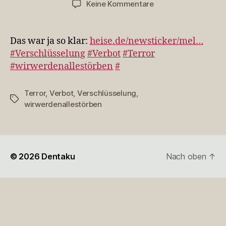
zu
Keine Kommentare
Das
war
ja
Das war ja so klar:
heise.de/newsticker/mel…
so
#Verschlüsselung
#Verbot
#Terror
klar:
#wirwerdenallestörben
#
http://t.co/JXA06aIl
#Versch…
Terror
,
Verbot
,
Verschlüsselung
,
Schlagwörter
wirwerdenallestörben
© 2026
Dentaku
Nach oben
↑