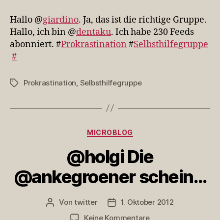
@giardino.
Ja,
Hallo @
giardino
. Ja, das ist die richtige Gruppe.
das
Hallo, ich bin @
dentaku
. Ich habe 230 Feeds
ist
abonniert. #
Prokrastination
#
Selbsthilfegruppe
d…
#
Prokrastination
,
Selbsthilfegruppe
Schlagwörter
Kategorien
MICROBLOG
@holgi Die
@ankegroener schein…
Von
twitter
1. Oktober 2012
Beitragsautor
Veröffentlichungsdatum
zu
Keine Kommentare