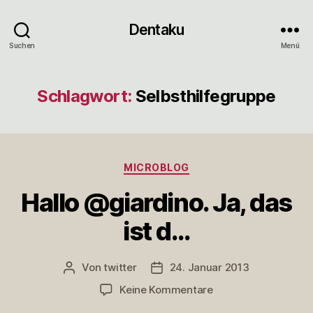
Dentaku
Suchen
Menü
Schlagwort:
Selbsthilfegruppe
Kategorien
MICROBLOG
Hallo @giardino. Ja, das
ist d…
Von
twitter
24. Januar 2013
Beitragsautor
Veröffentlichungsdatum
zu
Keine Kommentare
Hallo