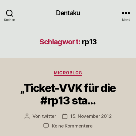
Dentaku
Suchen
Menü
Schlagwort:
rp13
Kategorien
MICROBLOG
„Ticket-VVK für die
#rp13 sta…
Von
twitter
15. November 2012
Beitragsautor
Veröffentlichungsdatum
zu
Keine Kommentare
„Ticket-