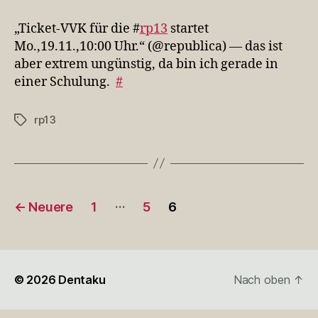
VVK
für
„Ticket-VVK für die #
rp13
startet
die
Mo.,19.11.,10:00 Uhr.“ (@republica) — das ist
#rp13
aber extrem ungünstig, da bin ich gerade in
sta…
einer Schulung.
#
rp13
Schlagwörter
Seitennummerierung
…
←
Neuere
1
5
6
der
Beiträge
© 2026
Dentaku
Nach oben
↑