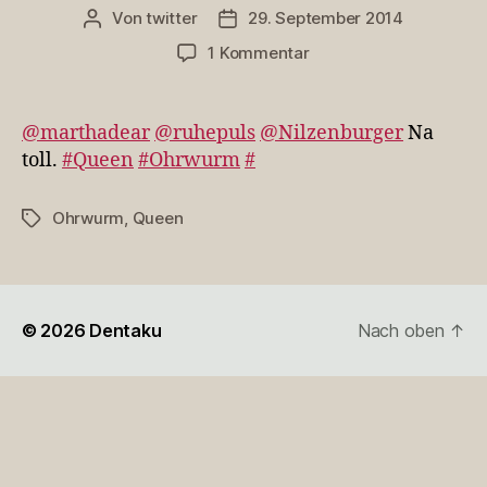
Von
twitter
29. September 2014
Beitragsautor
Veröffentlichungsdatum
zu
1 Kommentar
@marthadear
@ruhepuls
@Nilzenburger
@marthadear
@ruhepuls
@Nilzenburger
Na
Na
toll.
#Queen
#Ohrwurm
#
toll.
#Quee…
Ohrwurm
,
Queen
Schlagwörter
© 2026
Dentaku
Nach oben
↑