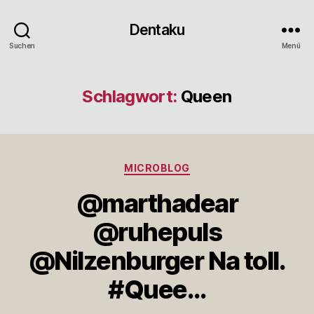
Dentaku
Suchen
Menü
Schlagwort:
Queen
Kategorien
MICROBLOG
@marthadear
@ruhepuls
@Nilzenburger Na toll.
#Quee…