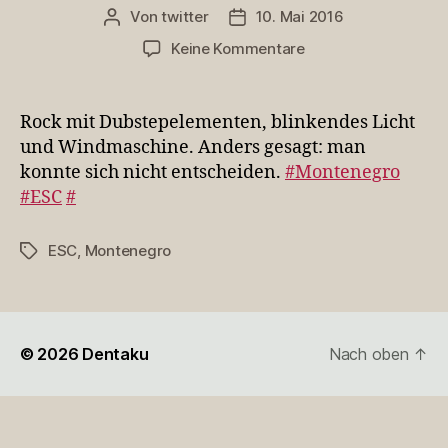
Von
twitter
10. Mai 2016
Beitragsautor
Veröffentlichungsdatum
zu
Keine Kommentare
Rock
mit
Dubstepelementen,
Rock mit Dubstepelementen, blinkendes Licht
blinkendes
und Windmaschine. Anders gesagt: man
Licht
konnte sich nicht entscheiden.
#Montenegro
und
#ESC
#
Wi…
ESC
,
Montenegro
Schlagwörter
© 2026
Dentaku
Nach oben
↑