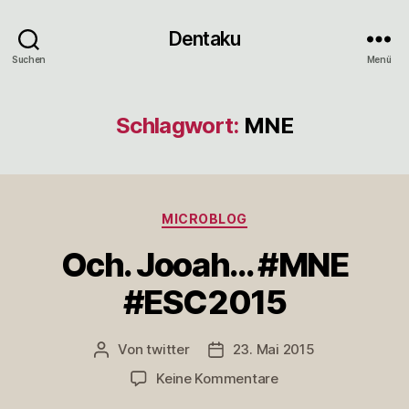
Dentaku
Suchen
Menü
Schlagwort:
MNE
Kategorien
MICROBLOG
Och. Jooah… #MNE
#ESC2015
Von
twitter
23. Mai 2015
Beitragsautor
Veröffentlichungsdatum
zu
Keine Kommentare
Och.