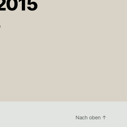
2015
zu
e
FEUER!
#MLT
#ESC2015
Nach oben
↑