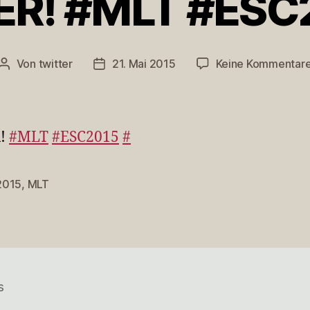
ER! #MLT #ESC
Von
twitter
21. Mai 2015
Keine Kommentar
Beitragsautor
Veröffentlichungsdatum
!
#MLT
#ESC2015
#
2015
,
MLT
rter
s