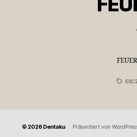
FEU
FEUER
ESC
Schlagwö
© 2026
Dentaku
Präsentiert von WordPres