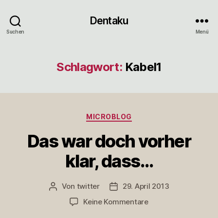
Dentaku
Suchen
Menü
Schlagwort:
Kabel1
Kategorien
MICROBLOG
Das war doch vorher
klar, dass…
Von
twitter
29. April 2013
Beitragsautor
Veröffentlichungsdatum
zu
Keine Kommentare
Das