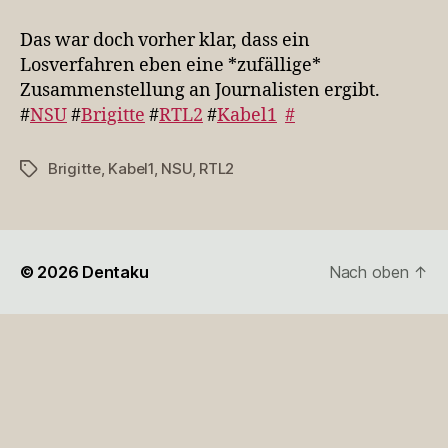
war
doch
Das war doch vorher klar, dass ein
vorher
Losverfahren eben eine *zufällige*
klar,
Zusammenstellung an Journalisten ergibt.
dass…
#
NSU
#
Brigitte
#
RTL2
#
Kabel1
#
Brigitte
,
Kabel1
,
NSU
,
RTL2
Schlagwörter
© 2026
Dentaku
Nach oben
↑