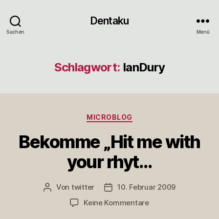
Dentaku
Suchen
Menü
Schlagwort:
IanDury
Kategorien
MICROBLOG
Bekomme „Hit me with
your rhyt…
Von
twitter
10. Februar 2009
Beitragsautor
Veröffentlichungsdatum
zu
Keine Kommentare
Bekomme