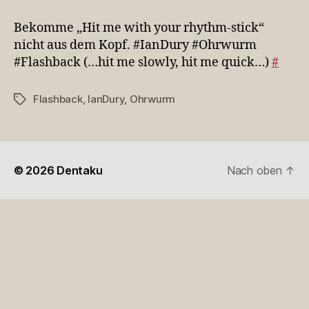
„Hit
me
Bekomme „Hit me with your rhythm-stick“
with
nicht aus dem Kopf. #IanDury #Ohrwurm
your
#Flashback (…hit me slowly, hit me quick…)
#
rhyt…
Flashback
,
IanDury
,
Ohrwurm
Schlagwörter
© 2026
Dentaku
Nach oben
↑