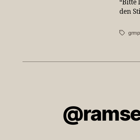
“Bitte
den Sti
grmp
Schlagwö
@ramses