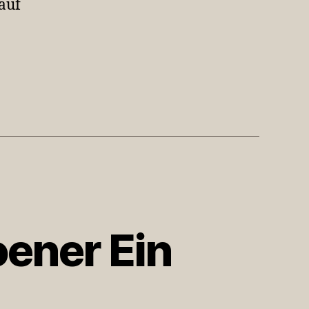
 auf
Audio…
ener Ein