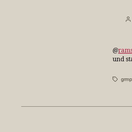
B
@
ram
und s
grmp
Schlagwö