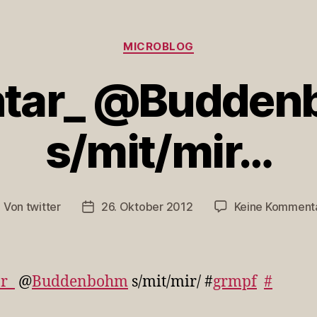
Kategorien
MICROBLOG
htar_ @Budden
s/mit/mir…
Von
twitter
26. Oktober 2012
Keine Komment
eitragsautor
Veröffentlichungsdatum
ar_
@
Buddenbohm
s/mit/mir/ #
grmpf
#