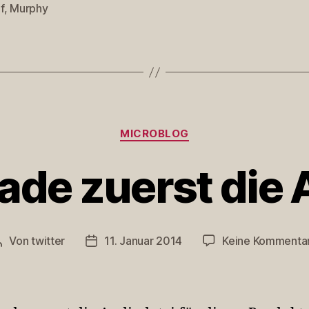
f
,
Murphy
rter
Kategorien
MICROBLOG
 lade zuerst die
Von
twitter
11. Januar 2014
Keine Kommenta
Beitragsautor
Veröffentlichungsdatum