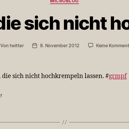
MICROBLOG
die sich nicht 
Von
twitter
8. November 2012
Keine Komment
itragsautor
Veröffentlichungsdatum
 die sich nicht hochkrempeln lassen. #
grmpf
f
rter