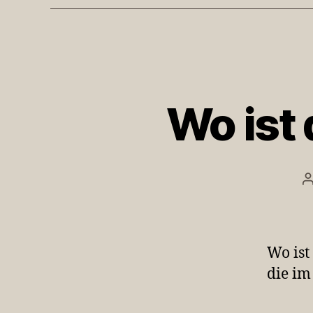
Wo ist 
B
Wo ist
die im