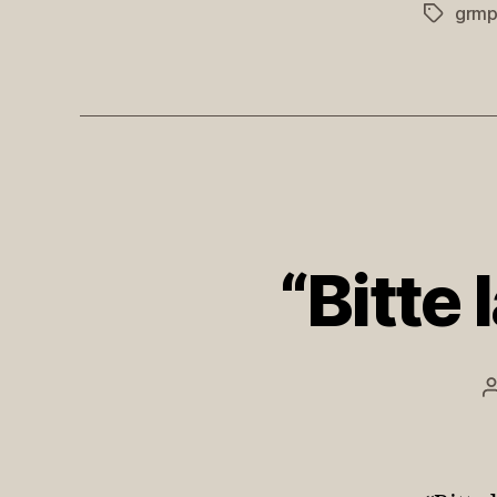
grmp
Schlagwö
“Bitte