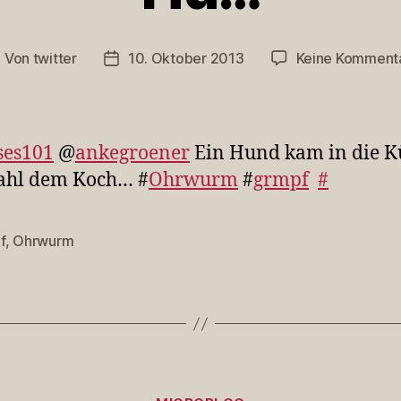
Von
twitter
10. Oktober 2013
Keine Komment
eitragsautor
Veröffentlichungsdatum
ses101
@
ankegroener
Ein Hund kam in die K
tahl dem Koch… #
Ohrwurm
#
grmpf
#
f
,
Ohrwurm
rter
Kategorien