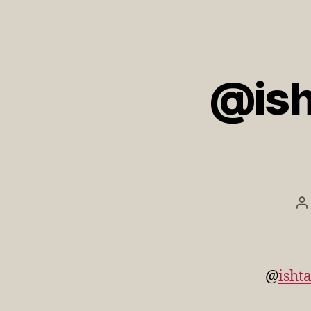
@is
B
@
isht