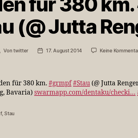
den für 380 km.
u (@ Jutta Re
Von
twitter
17. August 2014
Keine Kommenta
eitragsautor
Veröffentlichungsdatum
den für 380 km.
#grmpf
#Stau
(@ Jutta Renger
g, Bavaria)
swarmapp.com/dentaku/checki…
f
,
Stau
rter