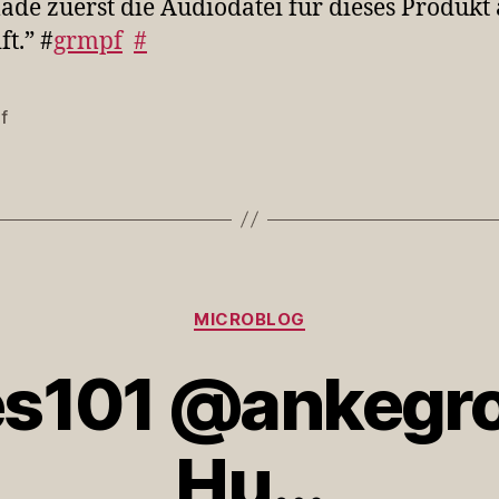
 lade zuerst die Audiodatei für dieses Produkt
ft.” #
grmpf
#
f
rter
Kategorien
MICROBLOG
101 @ankegro
Hu…