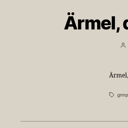
Ärmel, 
Be
Ärmel,
grmp
Schlagwö