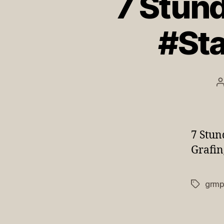
7 Stun
#Sta
B
7 Stun
Grafin
grmp
Schlagwö