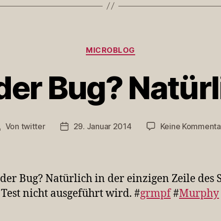
Kategorien
MICROBLOG
der Bug? Natürl
Von
twitter
29. Januar 2014
Keine Kommenta
eitragsautor
Veröffentlichungsdatum
 der Bug? Natürlich in der einzigen Zeile des S
 Test nicht ausgeführt wird. #
grmpf
#
Murphy