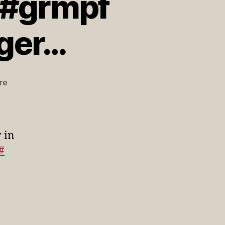
 #grmpf
nger…
zu
re
7
Stunden
für
380
 in
km.
#
#grmpf
#Stau
(@
Jutta
Renger…