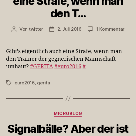
eine Strafe, wenn man
den T…
zu
Von
twitter
2. Juli 2016
1 Kommentar
Beitragsautor
Veröffentlichungsdatum
Gibt’
eigen
auch
Gibt’s eigentlich auch eine Strafe, wenn man
eine
den Trainer der gegnerischen Mannschaft
Straf
umhaut?
#GERITA
#euro2016
#
wenn
man
den
euro2016
,
gerita
Schlagwörter
T…
Kategorien
MICROBLOG
Signalbälle? Aber der ist