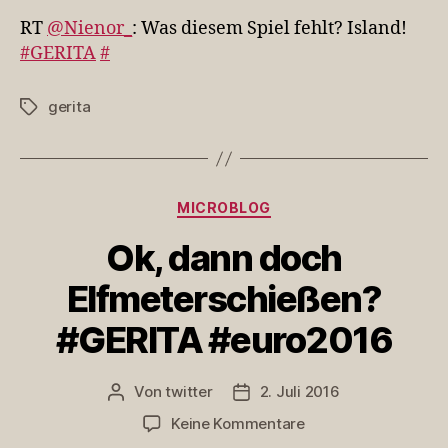
Was
RT
@Nienor_
: Was diesem Spiel fehlt? Island!
diesem
#GERITA
#
Spiel
fehlt?
gerita
Schlagwörter
Island!
#GERI…
Kategorien
MICROBLOG
Ok, dann doch
Elfmeterschießen?
#GERITA #euro2016
Von
twitter
2. Juli 2016
Beitragsautor
Veröffentlichungsdatum
zu
Keine Kommentare
Ok,