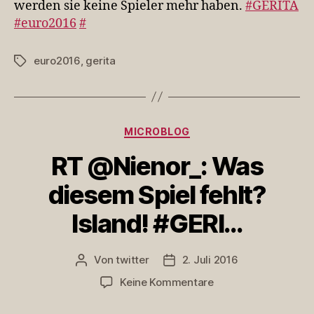
werden sie keine Spieler mehr haben.
#GERITA
Halbfinale
#euro2016
#
kommen
werden
s…
euro2016
,
gerita
Schlagwörter
Kategorien
MICROBLOG
RT @Nienor_: Was
diesem Spiel fehlt?
Island! #GERI…
Von
twitter
2. Juli 2016
Beitragsautor
Veröffentlichungsdatum
zu
Keine Kommentare
RT
@Nienor_: