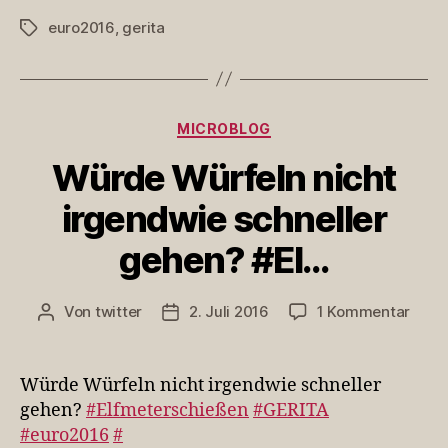
euro2016
,
gerita
Schlagwörter
Kategorien
MICROBLOG
Würde Würfeln nicht
irgendwie schneller
gehen? #El…
zu
Von
twitter
2. Juli 2016
1 Kommentar
Beitragsautor
Veröffentlichungsdatum
Würd
Würf
nicht
Würde Würfeln nicht irgendwie schneller
irge
gehen?
#Elfmeterschießen
#GERITA
schne
#euro2016
#
gehe