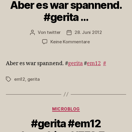
Aber es war spannend.
#gerita …
Von
twitter
28. Juni 2012
Beitragsautor
Veröffentlichungsdatum
zu
Keine Kommentare
Aber
es
war
Aber es war spannend. #
gerita
#
em12
#
spannend.
#gerita
em12
,
gerita
Schlagwörter
…
Kategorien
MICROBLOG
#gerita #em12