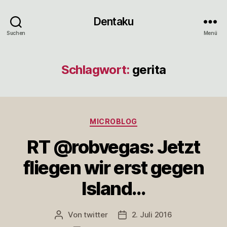
Dentaku
Suchen
Menü
Schlagwort:
gerita
Kategorien
MICROBLOG
RT @robvegas: Jetzt
fliegen wir erst gegen
Island…
Von
twitter
2. Juli 2016
Beitragsautor
Veröffentlichungsdatum