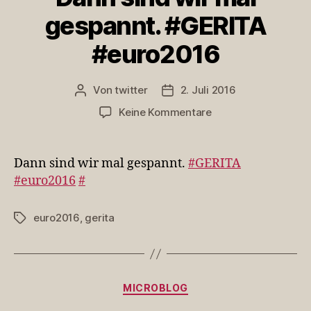
gespannt. #GERITA
#euro2016
Von
twitter
2. Juli 2016
Beitragsautor
Veröffentlichungsdatum
zu
Keine Kommentare
Dann
sind
wir
Dann sind wir mal gespannt.
#GERITA
mal
#euro2016
#
gespannt.
#GERITA
euro2016
,
gerita
Schlagwörter
#euro2016
Kategorien
MICROBLOG