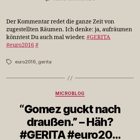
Der
Kommentar
redet
Der Kommentar redet die ganze Zeit von
die
zugestellten Räumen. Ich denke: ja, aufräumen
ganze
könntest Du auch mal wieder.
#GERITA
Zeit
#euro2016
#
von
zugestellte…
euro2016
,
gerita
Schlagwörter
Kategorien
MICROBLOG
“Gomez guckt nach
draußen.” – Häh?
#GERITA #euro20…