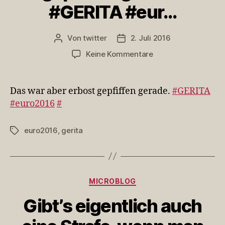
#GERITA #eur…
Von
twitter
2. Juli 2016
Beitragsautor
Veröffentlichungsdatum
zu
Keine Kommentare
Das
war
aber
Das war aber erbost gepfiffen gerade.
#GERITA
erbost
#euro2016
#
gepfiffen
gerade.
euro2016
,
gerita
Schlagwörter
#GERITA
#eur…
Kategorien
MICROBLOG
Gibt’s eigentlich auch