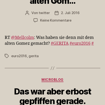
alten Gom…
Von
twitter
2. Juli 2016
Beitragsautor
Veröffentlichungsdatum
zu
Keine Kommentare
RT
@Mellcolm:
Was
RT
@Mellcolm
: Was haben sie denn mit dem
haben
alten Gomez gemacht?
#GERITA
#euro2016
#
sie
denn
euro2016
,
gerita
Schlagwörter
mit
dem
alten
Gom…
Kategorien
MICROBLOG
Das war aber erbost
gepfiffen gerade.