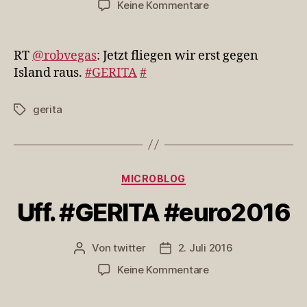
zu
Keine Kommentare
RT
@robvegas:
Jetzt
RT
@robvegas
: Jetzt fliegen wir erst gegen
fliegen
Island raus.
#GERITA
#
wir
erst
gerita
Schlagwörter
gegen
Island…
Kategorien
MICROBLOG
Uff. #GERITA #euro2016
Von
twitter
2. Juli 2016
Beitragsautor
Veröffentlichungsdatum
zu
Keine Kommentare
Uff.
#GERITA