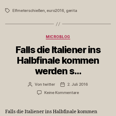
#El…
Elfmeterschießen
,
euro2016
,
gerita
Schlagwörter
Kategorien
MICROBLOG
Falls die Italiener ins
Halbfinale kommen
werden s…
Von
twitter
2. Juli 2016
Beitragsautor
Veröffentlichungsdatum
zu
Keine Kommentare
Falls
die
Italiener
Falls die Italiener ins Halbfinale kommen
ins