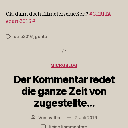
dann
doch
Ok, dann doch Elfmeterschießen?
#GERITA
Elfmeterschießen?
#euro2016
#
#GERITA
#euro2016
euro2016
,
gerita
Schlagwörter
Kategorien
MICROBLOG
Der Kommentar redet
die ganze Zeit von
zugestellte…
Von
twitter
2. Juli 2016
Beitragsautor
Veröffentlichungsdatum
zu
Keine Kommentare