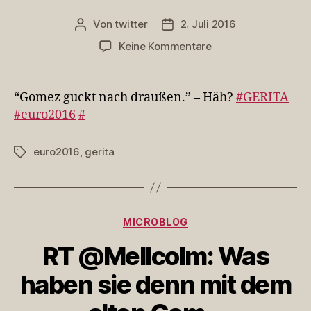
Von
twitter
2. Juli 2016
Beitragsautor
Veröffentlichungsdatum
zu
Keine Kommentare
“Gomez
guckt
nach
“Gomez guckt nach draußen.” – Häh?
#GERITA
draußen.”
#euro2016
#
–
Häh?
euro2016
,
gerita
Schlagwörter
#GERITA
#euro20…
Kategorien
MICROBLOG
RT @Mellcolm: Was
haben sie denn mit dem