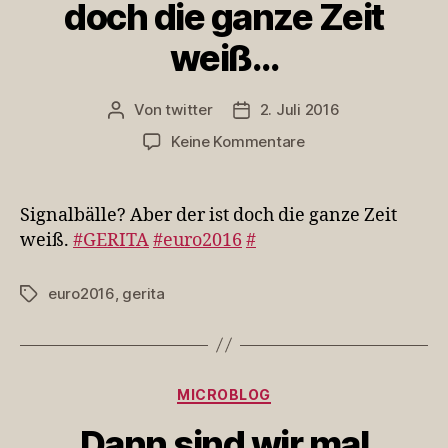
doch die ganze Zeit
weiß…
Von
twitter
2. Juli 2016
Beitragsautor
Veröffentlichungsdatum
zu
Keine Kommentare
Signalbälle?
Aber
der
Signalbälle? Aber der ist doch die ganze Zeit
ist
weiß.
#GERITA
#euro2016
#
doch
die
euro2016
,
gerita
Schlagwörter
ganze
Zeit
weiß…
Kategorien
MICROBLOG
Dann sind wir mal