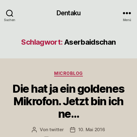
Dentaku
Suchen
Menü
Schlagwort:
Aserbaidschan
Kategorien
MICROBLOG
Die hat ja ein goldenes
Mikrofon. Jetzt bin ich
ne…
Von
twitter
10. Mai 2016
Beitragsautor
Veröffentlichungsdatum