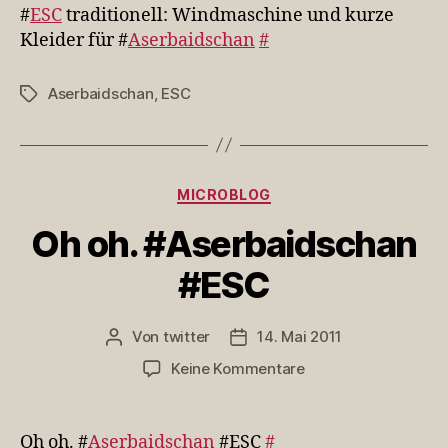
Windmaschin…
#
ESC
traditionell: Windmaschine und kurze
Kleider für #
Aserbaidschan
#
Aserbaidschan
,
ESC
Schlagwörter
Kategorien
MICROBLOG
Oh oh. #Aserbaidschan
#ESC
Von
twitter
14. Mai 2011
Beitragsautor
Veröffentlichungsdatum
zu
Keine Kommentare
Oh
oh.
#Aserbaidschan
Oh oh. #
Aserbaidschan
#ESC
#