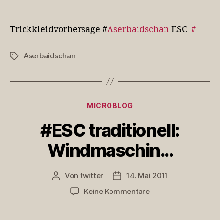
Trickkleidvorhersag
#Aserbaid…
Trickkleidvorhersage #
Aserbaidschan
ESC
#
Aserbaidschan
Schlagwörter
Kategorien
MICROBLOG
#ESC traditionell:
Windmaschin…
Von
twitter
14. Mai 2011
Beitragsautor
Veröffentlichungsdatum
zu
Keine Kommentare
#ESC
traditionell: