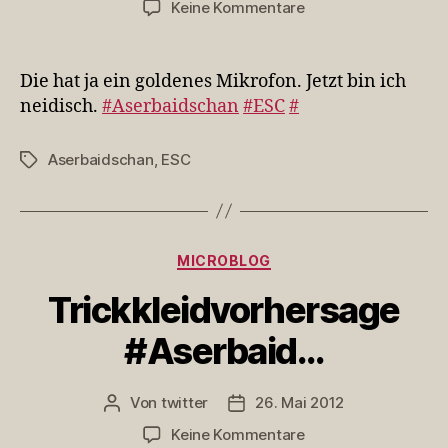
zu
Keine Kommentare
Die
hat
ja
Die hat ja ein goldenes Mikrofon. Jetzt bin ich
ein
neidisch.
#Aserbaidschan
#ESC
#
goldenes
Mikrofon.
Aserbaidschan
,
ESC
Schlagwörter
Jetzt
bin
ich
ne…
Kategorien
MICROBLOG
Trickkleidvorhersage
#Aserbaid…
Von
twitter
26. Mai 2012
Beitragsautor
Veröffentlichungsdatum
zu
Keine Kommentare