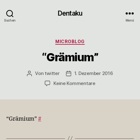
Dentaku
Suchen
Menü
Kategorien
MICROBLOG
“Grämium”
Von
twitter
1. Dezember 2016
Beitragsautor
Veröffentlichungsdatum
zu
Keine Kommentare
“Grämium”
“Grämium”
#