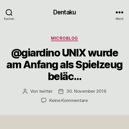
Dentaku
Suchen
Menü
Kategorien
MICROBLOG
@giardino UNIX wurde
am Anfang als Spielzeug
beläc…
Von
twitter
30. November 2016
Beitragsautor
Veröffentlichungsdatum
zu
Keine Kommentare
@giardino
UNIX
wurde
am