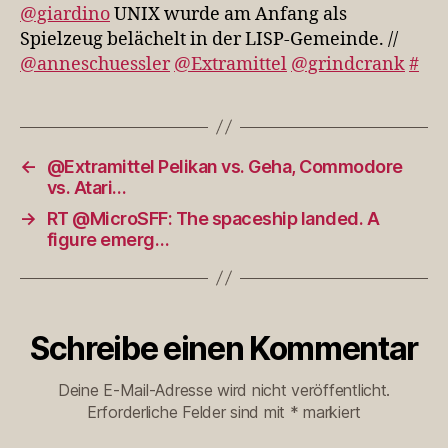
Anfang
@giardino
UNIX wurde am Anfang als
als
Spielzeug belächelt in der LISP-Gemeinde. //
Spielzeug
@anneschuessler
@Extramittel
@grindcrank
#
beläc…
←
@Extramittel Pelikan vs. Geha, Commodore
vs. Atari…
→
RT @MicroSFF: The spaceship landed. A
figure emerg…
Schreibe einen Kommentar
Deine E-Mail-Adresse wird nicht veröffentlicht.
Erforderliche Felder sind mit
*
markiert