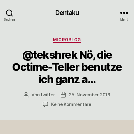
Dentaku
Suchen
Menü
Kategorien
MICROBLOG
@tekshrek Nö, die
Octime-Teller benutze
ich ganz a…
Von
twitter
25. November 2016
Beitragsautor
Veröffentlichungsdatum
zu
Keine Kommentare
@tekshrek
Nö,
die
Octime-