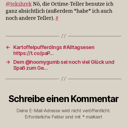
Teller
@tekshrek
Nö, die Octime-Teller benutze ich
benutze
ganz absichtlich (außerdem *habe* ich auch
ich
noch andere Teller).
#
ganz
a…
←
Kartoffelpufferdings #Alltagsesen
https://t.co/paP…
→
Dem @hoomygumb sei noch viel Glück und
Spaß zum Ge…
Schreibe einen Kommentar
Deine E-Mail-Adresse wird nicht veröffentlicht.
Erforderliche Felder sind mit
*
markiert