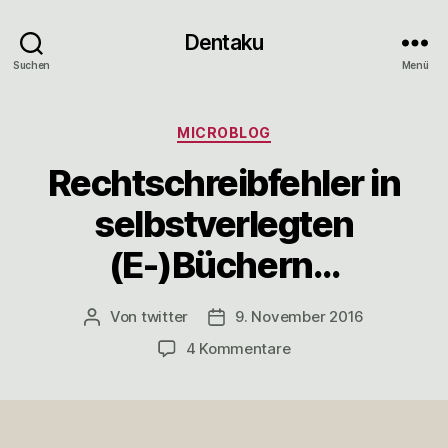
Dentaku
Suchen
Menü
Kategorien
MICROBLOG
Rechtschreibfehler in
selbstverlegten
(E-)Büchern…
Von
twitter
9. November 2016
Beitragsautor
Veröffentlichungsdatum
zu
4 Kommentare
Rechtschreibfehler
in
selbstverlegten
(E-)Büchern…