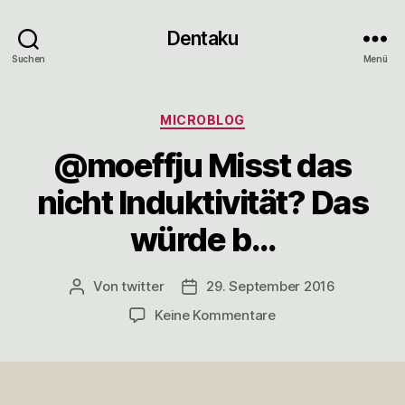
Dentaku
Suchen
Menü
Kategorien
MICROBLOG
@moeffju Misst das
nicht Induktivität? Das
würde b…
Von
twitter
29. September 2016
Beitragsautor
Veröffentlichungsdatum
zu
Keine Kommentare
@moeffju
Misst
das
nicht