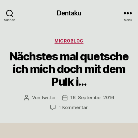
Dentaku
Suchen
Menü
Kategorien
MICROBLOG
Nächstes mal quetsche
ich mich doch mit dem
Pulk i…
Von
twitter
16. September 2016
Beitragsautor
Veröffentlichungsdatum
zu
1 Kommentar
Nächstes
mal
quetsche
ich