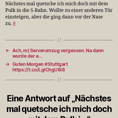
mich
Nächstes mal quetsche ich mich doch mit dem
doch
Pulk in die S-Bahn. Wollte zu einer anderen Tür
mit
einsteigen, aber die ging dann vor der Nase
dem
zu.
#
Pulk
i…
←
Ach, m( Serverumzug vergessen. Na dann
wurde der e…
→
Guten Morgen #Stuttgart
https://t.co/LgiChgU8i8
Eine Antwort auf „Nächstes
mal quetsche ich mich doch