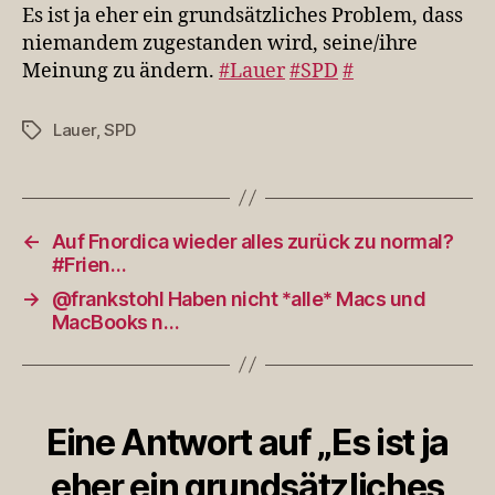
ein
Es ist ja eher ein grundsätzliches Problem, dass
grundsätzliches
niemandem zugestanden wird, seine/ihre
Problem,
Meinung zu ändern.
#Lauer
#SPD
#
dass
n…
Lauer
,
SPD
Schlagwörter
←
Auf Fnordica wieder alles zurück zu normal?
#Frien…
→
@frankstohl Haben nicht *alle* Macs und
MacBooks n…
Eine Antwort auf „Es ist ja
eher ein grundsätzliches