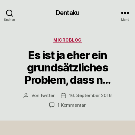
Dentaku
Suchen
Menü
Kategorien
MICROBLOG
Es ist ja eher ein
grundsätzliches
Problem, dass n…
Von
twitter
16. September 2016
Beitragsautor
Veröffentlichungsdatum
zu
1 Kommentar
Es
ist
ja
eher