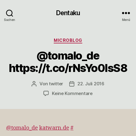
Dentaku
Suchen
Menü
Kategorien
MICROBLOG
@tomalo_de
https://t.co/rNsYo0IsS8
Von
twitter
22. Juli 2016
Beitragsautor
Veröffentlichungsdatum
zu
Keine Kommentare
@tomalo_de
https://t.co/rNsYo0I
@tomalo_de
katwarn.de
#