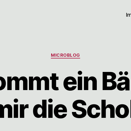
I
Kategorien
MICROBLOG
ommt ein Bä
 mir die Sch