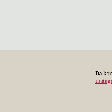
Da kom
insta