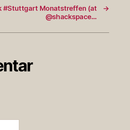
k #Stuttgart Monatstreffen (at
→
@shackspace…
ntar