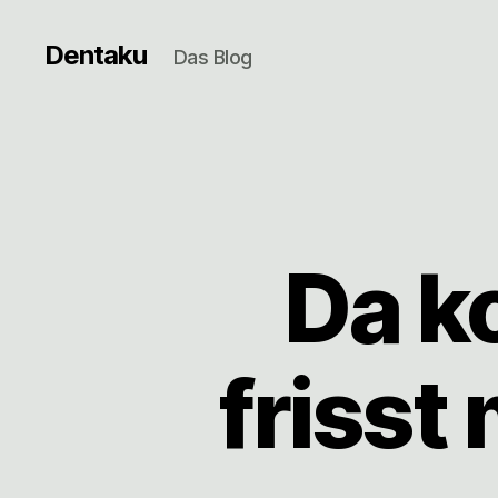
Dentaku
Das Blog
Da k
frisst