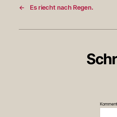
←
Es riecht nach Regen.
Schr
Kommen