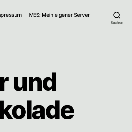
mpressum
MES: Mein eigener Server
Suchen
r und
okolade