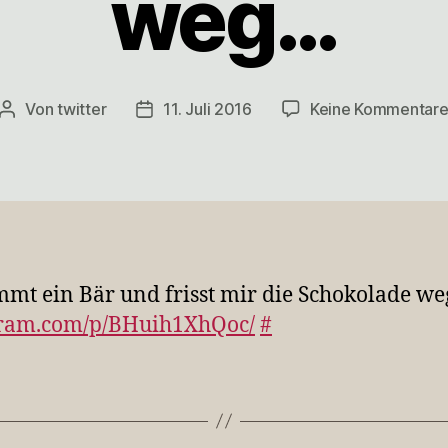
weg…
Von
twitter
11. Juli 2016
Keine Kommentar
Beitragsautor
Veröffentlichungsdatum
mt ein Bär und frisst mir die Schokolade we
gram.com/p/BHuih1XhQoc/
#