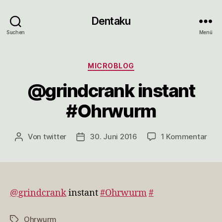
Dentaku
Suchen
Menü
Kategorien
MICROBLOG
@grindcrank instant
#Ohrwurm
zu
Von
twitter
30. Juni 2016
1 Kommentar
Beitragsautor
Veröffentlichungsdatum
@gr
inst
#Oh
@grindcrank
instant
#Ohrwurm
#
Ohrwurm
Schlagwörter