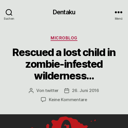
Dentaku
Suchen
Menü
Kategorien
MICROBLOG
Rescued a lost child in
zombie-infested
wilderness…
Von
twitter
26. Juni 2016
Beitragsautor
Veröffentlichungsdatum
zu
Keine Kommentare
Rescued
a
lost
child