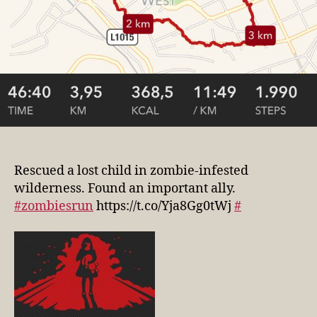
Rescued a lost child in zombie-infested
wilderness. Found an important ally.
#zombiesrun
https://t.co/Yja8Gg0tWj
#