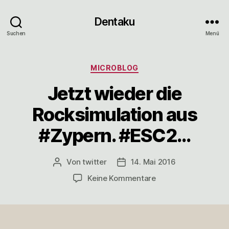
Dentaku
Suchen
Menü
Kategorien
MICROBLOG
Jetzt wieder die
Rocksimulation aus
#Zypern. #ESC2…
Von
twitter
14. Mai 2016
Beitragsautor
Veröffentlichungsdatum
zu
Keine Kommentare
Jetzt
wieder
die
Rocksimulation