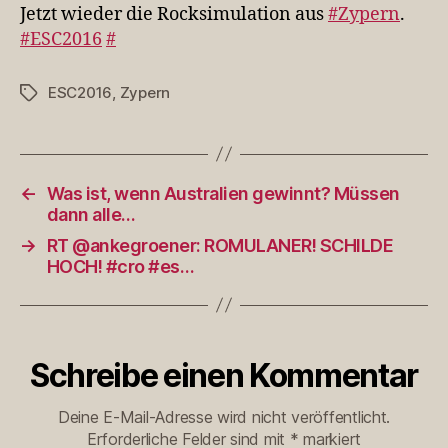
aus
Jetzt wieder die Rocksimulation aus
#Zypern
.
#Zypern.
#ESC2016
#
#ESC2…
ESC2016
,
Zypern
Schlagwörter
←
Was ist, wenn Australien gewinnt? Müssen
dann alle…
→
RT @ankegroener: ROMULANER! SCHILDE
HOCH! #cro #es…
Schreibe einen Kommentar
Deine E-Mail-Adresse wird nicht veröffentlicht.
Erforderliche Felder sind mit
*
markiert