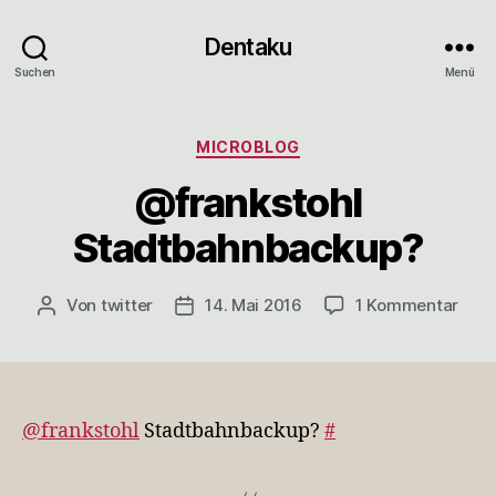
Dentaku
Suchen
Menü
Kategorien
MICROBLOG
@frankstohl
Stadtbahnbackup?
zu
Von
twitter
14. Mai 2016
1 Kommentar
Beitragsautor
Veröffentlichungsdatum
@fra
Stad
@frankstohl
Stadtbahnbackup?
#