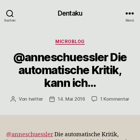
Dentaku
Suchen
Menü
Kategorien
MICROBLOG
@anneschuessler Die
automatische Kritik,
kann ich…
zu
Von
twitter
14. Mai 2016
1 Kommentar
Beitragsautor
Veröffentlichungsdatum
@ann
Die
auto
Kritik
kann
@anneschuessler
Die automatische Kritik,
ich…