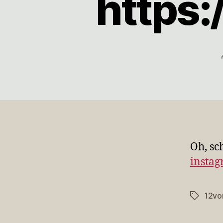
https:
Oh, sc
insta
12vo
Schlagwö