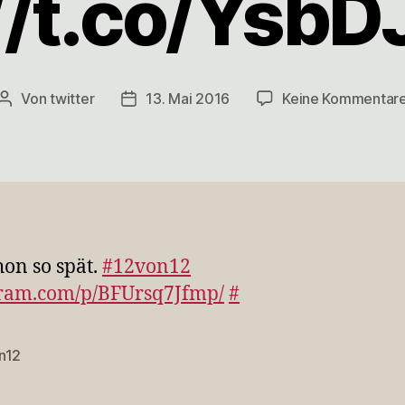
//t.co/Ysb
Von
twitter
13. Mai 2016
Keine Kommentar
Beitragsautor
Veröffentlichungsdatum
hon so spät.
#12von12
gram.com/p/BFUrsq7Jfmp/
#
n12
rter