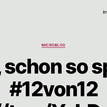
I
Kategorien
MICROBLOG
 schon so s
#12von12