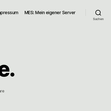
mpressum
MES: Mein eigener Server
Suchen
e.
zu
are
Mehr
#Brücke.