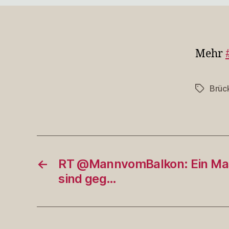
Mehr
Brüc
Schlagwö
←
RT @MannvomBalkon: Ein Mas
sind geg…