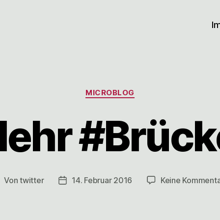
I
Kategorien
MICROBLOG
ehr #Brück
Von
twitter
14. Februar 2016
Keine Komment
eitragsautor
Veröffentlichungsdatum