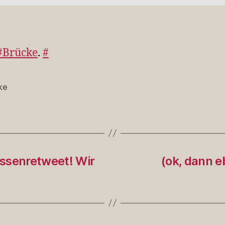
#Brücke
.
#
ke
rter
senretweet! Wir
(ok, dann e