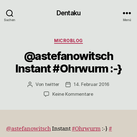
Dentaku
Suchen
Menü
Kategorien
MICROBLOG
@astefanowitsch
Instant #Ohrwurm :-}
Von
twitter
14. Februar 2016
Beitragsautor
Veröffentlichungsdatum
zu
Keine Kommentare
@astefanowitsch
Instant
#Ohrwurm
:-}
@astefanowitsch
Instant
#Ohrwurm
:-}
#