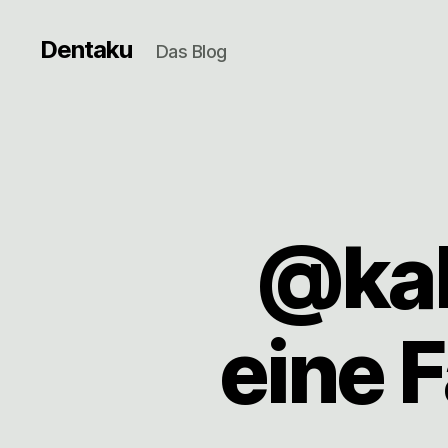
Dentaku
Das Blog
@kal
eine F