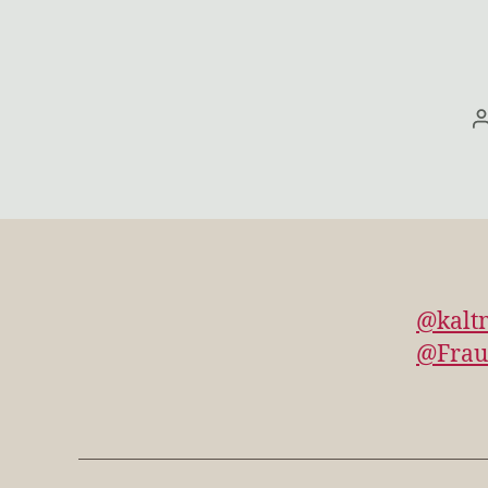
@kalt
@FrauZ