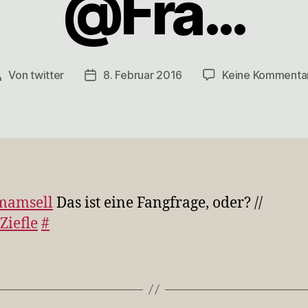
@Fra…
Von
twitter
8. Februar 2016
Keine Kommenta
Beitragsautor
Veröffentlichungsdatum
mamsell
Das ist eine Fangfrage, oder? //
iefle
#