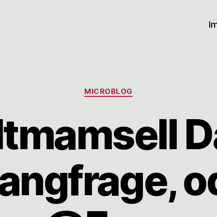
I
Kategorien
MICROBLOG
tmamsell Da
angfrage, o