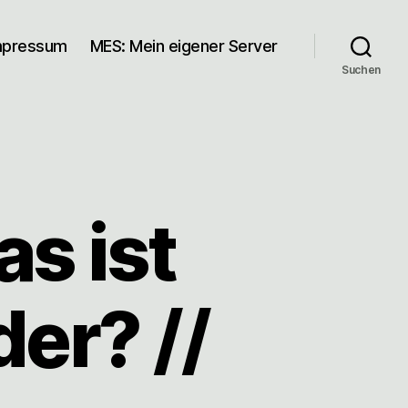
mpressum
MES: Mein eigener Server
Suchen
s ist
der? //