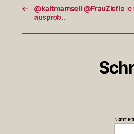
←
@kaltmamsell @FrauZiefle Ich
ausprob…
Schr
Kommen