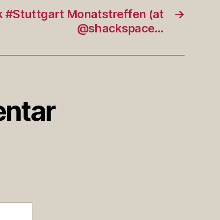
k #Stuttgart Monatstreffen (at
→
@shackspace…
ntar