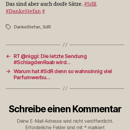
doofe
Das sind aber auch doofe Sätze.
#SdR
Sätze.
#DankeStefan
#
#SdR
#DankeStefan
DankeStefan
,
SdR
Schlagwörter
←
RT @niggi: Die letzte Sendung
#SchlagdenRaab wird…
→
Warum hat #SdR denn so wahnsinnig viel
Parfumwerbu…
Schreibe einen Kommentar
Deine E-Mail-Adresse wird nicht veröffentlicht.
Erforderliche Felder sind mit
*
markiert