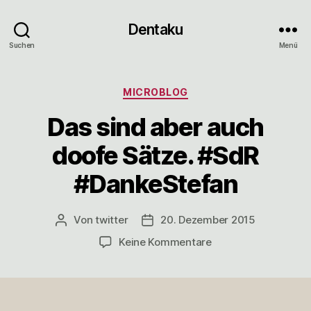
Dentaku
Suchen
Menü
Kategorien
MICROBLOG
Das sind aber auch
doofe Sätze. #SdR
#DankeStefan
Von
twitter
20. Dezember 2015
Beitragsautor
Veröffentlichungsdatum
zu
Keine Kommentare
Das
sind
aber
auch