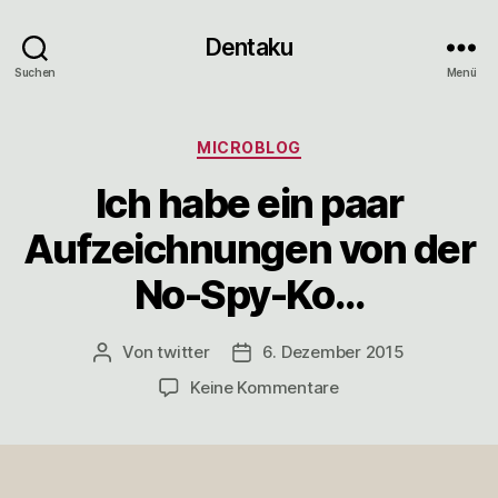
Dentaku
Suchen
Menü
Kategorien
MICROBLOG
Ich habe ein paar
Aufzeichnungen von der
No-Spy-Ko…
Von
twitter
6. Dezember 2015
Beitragsautor
Veröffentlichungsdatum
zu
Keine Kommentare
Ich
habe
ein
paar