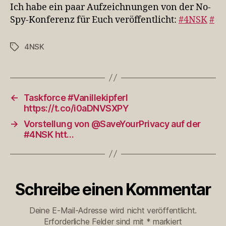
Aufzeichnungen
Ich habe ein paar Aufzeichnungen von der No-
von
Spy-Konferenz für Euch veröffentlicht:
#4NSK
#
der
No-
4NSK
Schlagwörter
Spy-
Ko…
←
Taskforce #Vanillekipferl
https://t.co/i0aDNVSXPY
→
Vorstellung von @SaveYourPrivacy auf der
#4NSK htt…
Schreibe einen Kommentar
Deine E-Mail-Adresse wird nicht veröffentlicht.
Erforderliche Felder sind mit
*
markiert