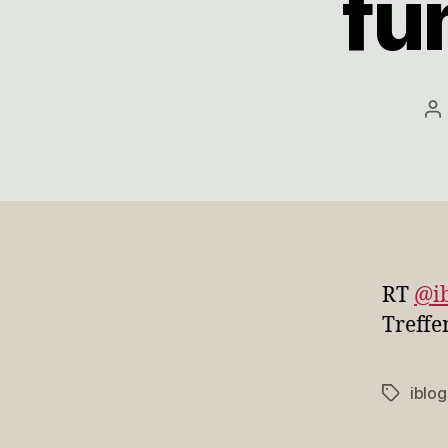
fü
Be
RT
@i
Treff
iblo
Schlagwö