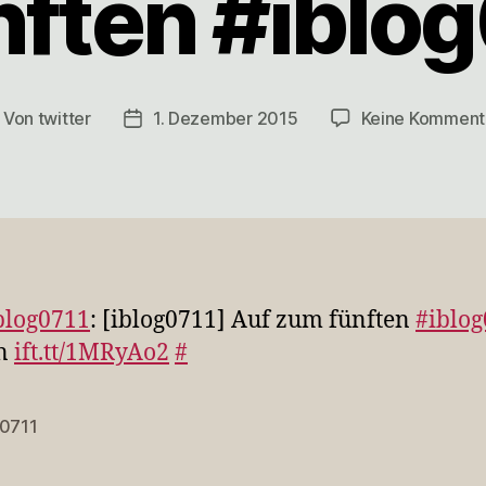
nften #iblo
Von
twitter
1. Dezember 2015
Keine Komment
itragsautor
Veröffentlichungsdatum
blog0711
: [iblog0711] Auf zum fünften
#iblo
en
ift.tt/1MRyAo2
#
g0711
rter