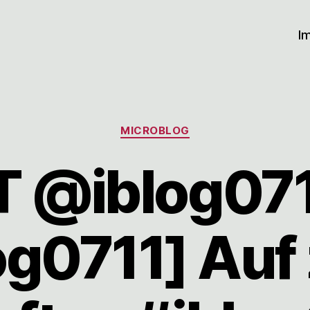
I
Kategorien
MICROBLOG
T @iblog071
og0711] Au