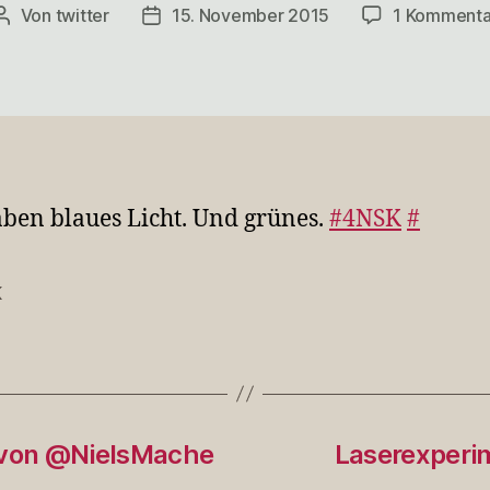
Von
twitter
15. November 2015
1 Kommenta
Beitragsautor
Veröffentlichungsdatum
ben blaues Licht. Und grünes.
#4NSK
#
K
rter
 von @NielsMache
Laserexperi