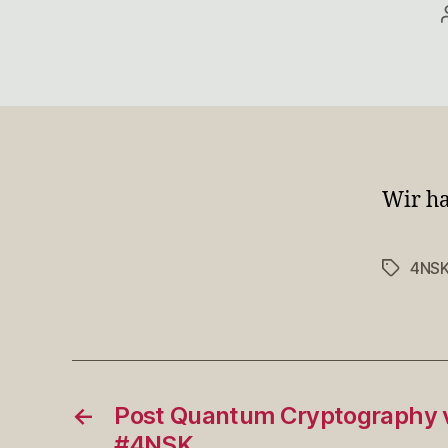
Wir ha
4NS
Schlagwö
←
Post Quantum Cryptography
#4NSK