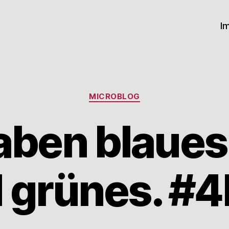
I
Kategorien
MICROBLOG
aben blaues 
 grünes. #