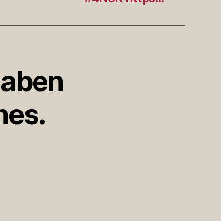
haben
nes.