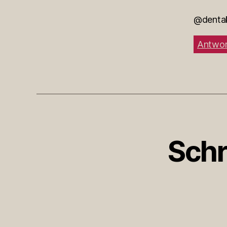
@dentak
Antwor
Schr