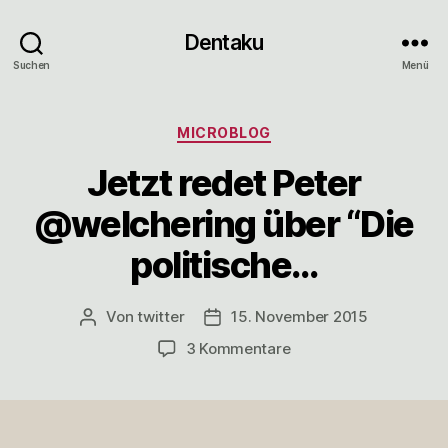
Dentaku
Suchen
Menü
Kategorien
MICROBLOG
Jetzt redet Peter
@welchering über “Die
politische…
Von
twitter
15. November 2015
Beitragsautor
Veröffentlichungsdatum
zu
3 Kommentare
Jetzt
redet
Peter
@welchering