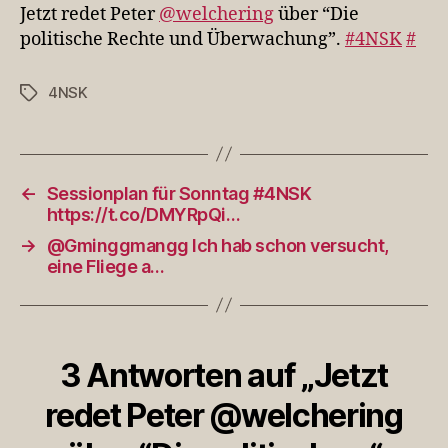
über
Jetzt redet Peter
@welchering
über “Die
“Die
politische Rechte und Überwachung”.
#4NSK
#
politische…
4NSK
Schlagwörter
←
Sessionplan für Sonntag #4NSK
https://t.co/DMYRpQi…
→
@Gminggmangg Ich hab schon versucht,
eine Fliege a…
3 Antworten auf „Jetzt
redet Peter @welchering