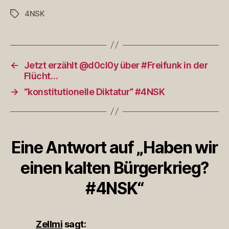
4NSK
Schlagwörter
←
Jetzt erzählt @d0cl0y über #Freifunk in der
Flücht…
→
“konstitutionelle Diktatur” #4NSK
Eine Antwort auf „Haben wir
einen kalten Bürgerkrieg?
#4NSK“
Zellmi
sagt: