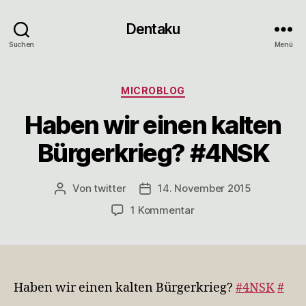
Dentaku
Suchen
Menü
Kategorien
MICROBLOG
Haben wir einen kalten
Bürgerkrieg? #4NSK
Von
twitter
14. November 2015
Beitragsautor
Veröffentlichungsdatum
zu
1 Kommentar
Haben
wir
einen
kalten
Bürgerkrieg?
Haben wir einen kalten Bürgerkrieg?
#4NSK
#
#4NSK