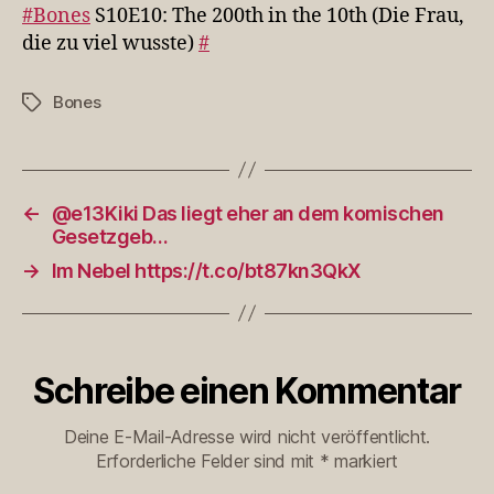
in
#Bones
S10E10: The 200th in the 10th (Die Frau,
the
die zu viel wusste)
#
10th
(Die
Bones
Schlagwörter
Frau,
di…
←
@e13Kiki Das liegt eher an dem komischen
Gesetzgeb…
→
Im Nebel https://t.co/bt87kn3QkX
Schreibe einen Kommentar
Deine E-Mail-Adresse wird nicht veröffentlicht.
Erforderliche Felder sind mit
*
markiert