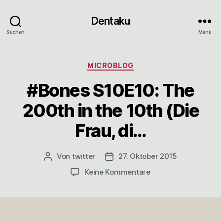
Dentaku
Suchen
Menü
Kategorien
MICROBLOG
#Bones S10E10: The
200th in the 10th (Die
Frau, di…
Von
twitter
27. Oktober 2015
Beitragsautor
Veröffentlichungsdatum
zu
Keine Kommentare
#Bones
S10E10:
The
200th