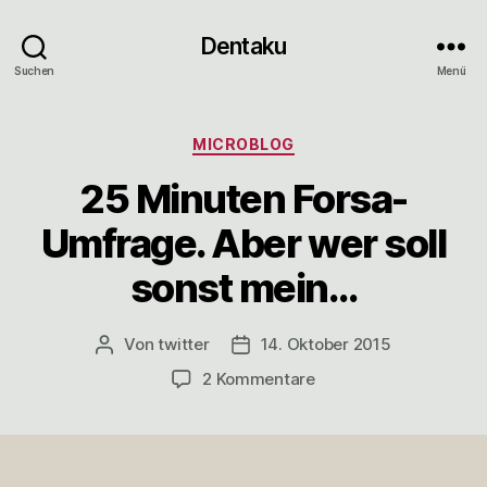
Dentaku
Suchen
Menü
Kategorien
MICROBLOG
25 Minuten Forsa-
Umfrage. Aber wer soll
sonst mein…
Von
twitter
14. Oktober 2015
Beitragsautor
Veröffentlichungsdatum
zu
2 Kommentare
25
Minuten
Forsa-
Umfrage.