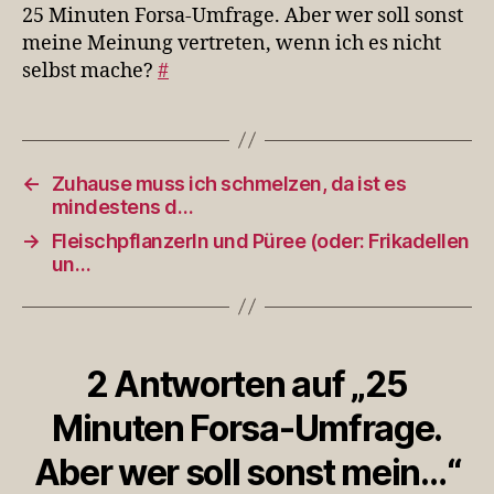
Aber
25 Minuten Forsa-Umfrage. Aber wer soll sonst
wer
meine Meinung vertreten, wenn ich es nicht
soll
selbst mache?
#
sonst
mein…
←
Zuhause muss ich schmelzen, da ist es
mindestens d…
→
Fleischpflanzerln und Püree (oder: Frikadellen
un…
2 Antworten auf „25
Minuten Forsa-Umfrage.
Aber wer soll sonst mein…“