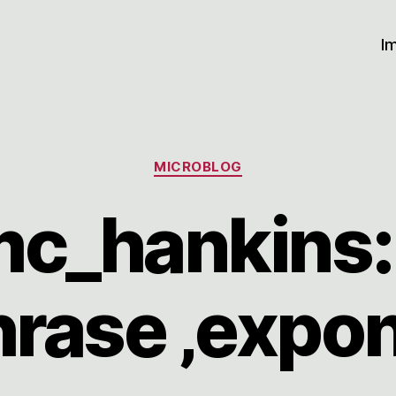
I
Kategorien
MICROBLOG
c_hankins: 
hrase ‚expon