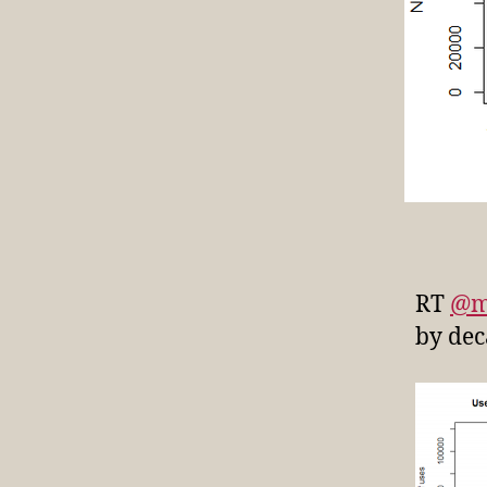
RT
@m
by dec