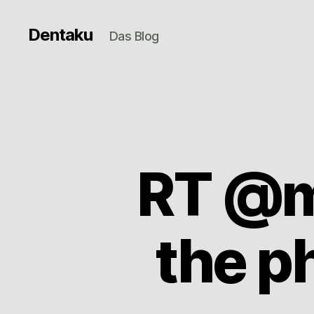
Dentaku
Das Blog
RT @m
the p