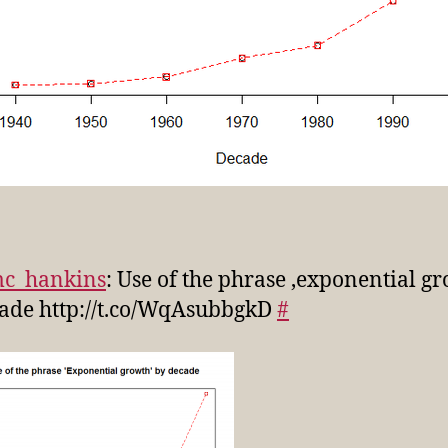
c_hankins
: Use of the phrase ‚exponential g
ade http://t.co/WqAsubbgkD
#