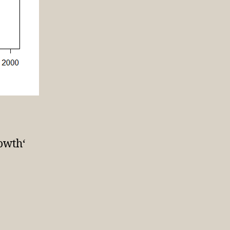
rowth‘