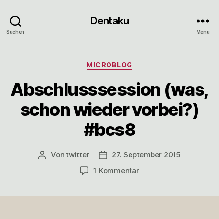
Dentaku
Suchen
Menü
Kategorien
MICROBLOG
Abschlusssession (was,
schon wieder vorbei?)
#bcs8
Von
twitter
27. September 2015
Beitragsautor
Veröffentlichungsdatum
zu
1 Kommentar
Abschlusssession
(was,
schon
wieder