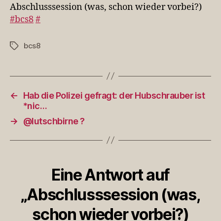
vorbei?)
Abschlusssession (was, schon wieder vorbei?)
#bcs8
#bcs8
#
bcs8
Schlagwörter
←
Hab die Polizei gefragt: der Hubschrauber ist
*nic…
→
@lutschbirne ?
Eine Antwort auf
„Abschlusssession (was,
schon wieder vorbei?)