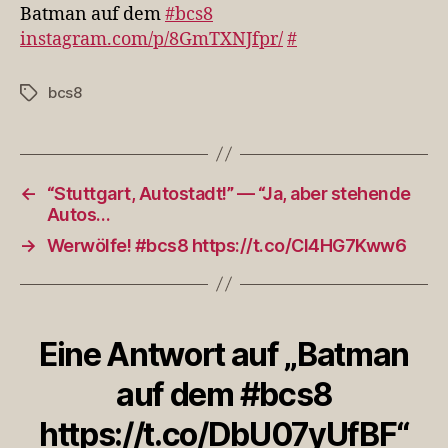
https://t.co/DbU07yUf
Batman auf dem
#bcs8
instagram.com/p/8GmTXNJfpr/
#
bcs8
Schlagwörter
←
“Stuttgart, Autostadt!” — “Ja, aber stehende
Autos…
→
Werwölfe! #bcs8 https://t.co/CI4HG7Kww6
Eine Antwort auf „Batman
auf dem #bcs8
https://t.co/DbU07yUfBF“