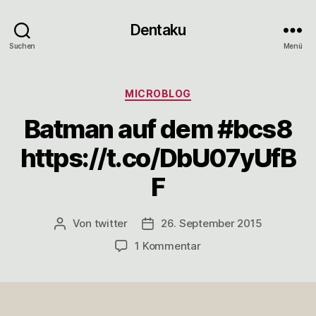
Dentaku
Suchen
Menü
Kategorien
MICROBLOG
Batman auf dem #bcs8
https://t.co/DbU07yUfB
F
Von
twitter
26. September 2015
Beitragsautor
Veröffentlichungsdatum
zu
1 Kommentar
Batman
auf
dem
#bcs8