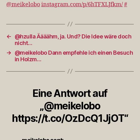
@meikelobo
instagram.com/p/6hTFXLJfkm/
#
←
@hzulla Äääähm, ja. Und? Die Idee wäre doch
nicht…
→
@meikelobo Dann empfehle ich einen Besuch
in Holzm…
Eine Antwort auf
„@meikelobo
https://t.co/OzDcQ1JjOT“