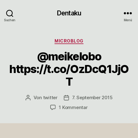
Dentaku
Suchen
Menü
Kategorien
MICROBLOG
@meikelobo
https://t.co/OzDcQ1JjO
T
Von
twitter
7. September 2015
Beitragsautor
Veröffentlichungsdatum
zu
1 Kommentar
@meikelobo
https://t.co/OzDcQ1Jj