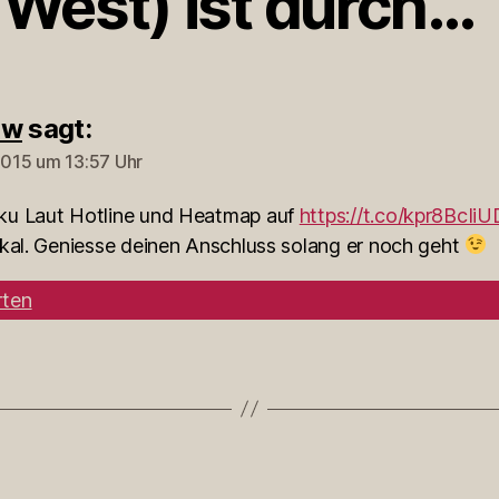
West) ist durch…“
ow
sagt:
 2015 um 13:57 Uhr
u Laut Hotline und Heatmap auf
https://t.co/kpr8BcIiU
okal. Geniesse deinen Anschluss solang er noch geht
ten