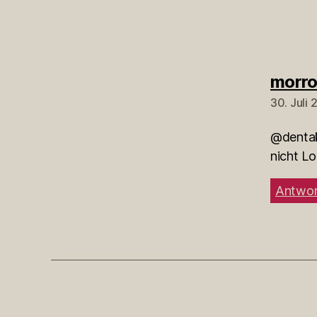
morr
30. Juli
@dentak
nicht L
Antwor