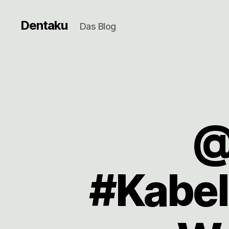
Dentaku
Das Blog
@
#Kabel