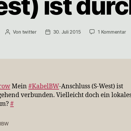
st) ist dur
zu
Von
twitter
30. Juli 2015
1 Kommentar
Beitragsautor
Veröffentlichungsdatum
@
Me
#K
An
(S
We
ist
row
Mein
#KabelBW
-Anschluss (S-West) ist
du
ehend verbunden. Vielleicht doch ein lokale
em?
#
elBW
rter