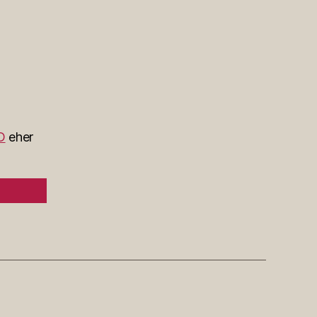
D
eher