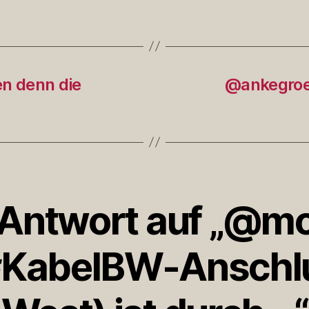
n denn die
@ankegroen
 Antwort auf „@m
#KabelBW-Anschlu