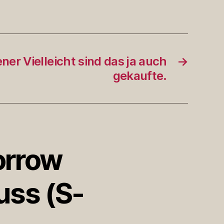
er Vielleicht sind das ja auch
→
gekaufte.
orrow
ss (S-