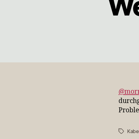
We
@mor
durchg
Probl
Kab
Schlagwö