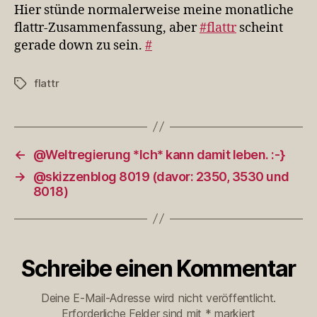
monatliche
Hier stünde normalerweise meine monatliche
flattr-
flattr-Zusammenfassung, aber
#flattr
scheint
…
gerade down zu sein.
#
flattr
Schlagwörter
←
@Weltregierung *Ich* kann damit leben. :-}
→
@skizzenblog 8019 (davor: 2350, 3530 und
8018)
Schreibe einen Kommentar
Deine E-Mail-Adresse wird nicht veröffentlicht.
Erforderliche Felder sind mit
*
markiert