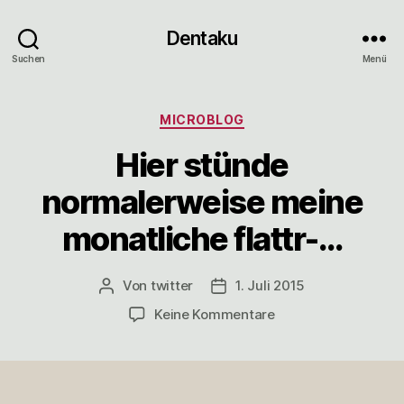
Dentaku
Suchen
Menü
Kategorien
MICROBLOG
Hier stünde
normalerweise meine
monatliche flattr-…
Von
twitter
1. Juli 2015
Beitragsautor
Veröffentlichungsdatum
zu
Keine Kommentare
Hier
stünde
normalerweise
meine