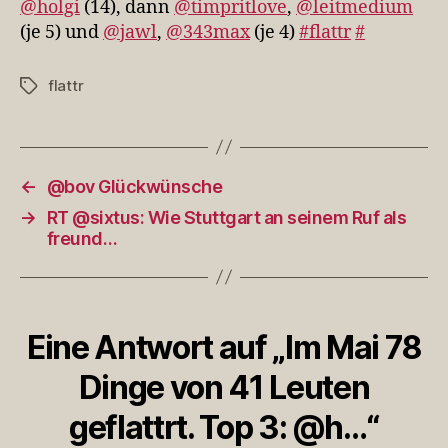
@holgi
(14), dann
@timpritlove
,
@leitmedium
Leut
(je 5) und
@jawl
,
@343max
(je 4)
#flattr
#
gefla
Top
flattr
Schlagwörter
3:
@h…
←
@bov Glückwünsche
→
RT @sixtus: Wie Stuttgart an seinem Ruf als
freund…
Eine Antwort auf „Im Mai 78
Dinge von 41 Leuten
geflattrt. Top 3: @h…“