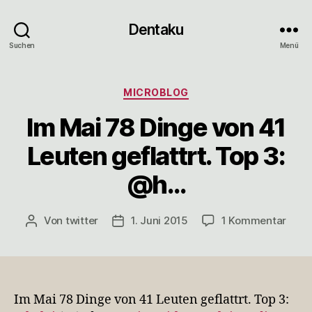
Dentaku
Suchen
Menü
Kategorien
MICROBLOG
Im Mai 78 Dinge von 41
Leuten geflattrt. Top 3:
@h…
zu
Von
twitter
1. Juni 2015
1 Kommentar
Beitragsautor
Veröffentlichungsdatum
Im
Mai
78
Ding
von
Im Mai 78 Dinge von 41 Leuten geflattrt. Top 3:
41