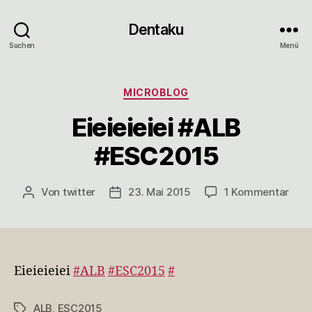
Dentaku
Suchen
Menü
Kategorien
MICROBLOG
Eieieieiei #ALB
#ESC2015
zu
Von
twitter
23. Mai 2015
1 Kommentar
Beitragsautor
Veröffentlichungsdatum
Eieie
#AL
#ES
Eieieieiei
#ALB
#ESC2015
#
ALB
,
ESC2015
Schlagwörter